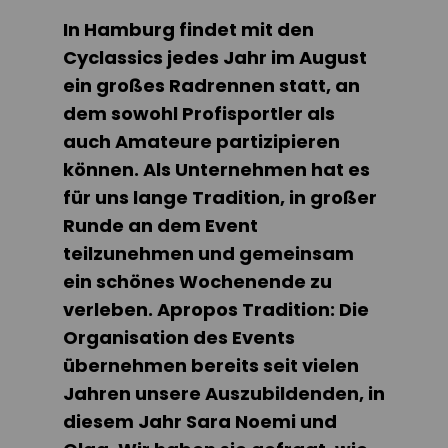
zu
In Hamburg findet mit den
den
Hamburg
Cyclassics jedes Jahr im August
Cyclassics
ein großes Radrennen statt, an
2022
dem sowohl Profisportler als
auch Amateure partizipieren
können. Als Unternehmen hat es
für uns lange Tradition, in großer
Runde an dem Event
teilzunehmen und gemeinsam
ein schönes Wochenende zu
verleben. Apropos Tradition: Die
Organisation des Events
übernehmen bereits seit vielen
Jahren unsere Auszubildenden, in
diesem Jahr Sara Noemi und