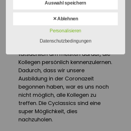
Auswahl speichern
Lasst uns zum Schluss einen Blick
voraus werfen: Worauf freut ihr
✕ Ablehnen
euch am Rennwochenende am
meisten?
Personalisieren
Datenschutzbedingungen
Sara Noemi:
Ich freue mich
tatsächlich am meisten darauf, die
Kollegen persönlich kennenzulernen.
Dadurch, dass wir unsere
Ausbildung in der Coronazeit
begonnen haben, war es uns noch
nicht möglich, alle Kollegen zu
treffen. Die Cyclassics sind eine
super Möglichkeit, dies
nachzuholen.