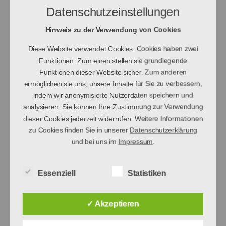
natürlich achten wir auf den
Datenschutzeinstellungen
höchsten Komfort und Service für
unsere Kollegen und Gäste.
Hinweis zu der Verwendung von Cookies
Diese Website verwendet Cookies. Cookies haben zwei
Sara Noemi:
Außerdem gibt es in
Funktionen: Zum einen stellen sie grundlegende
jedem Jahr am Rennwochenende
Funktionen dieser Website sicher. Zum anderen
ein buntes Rahmenprogramm. Wir
ermöglichen sie uns, unsere Inhalte für Sie zu verbessern,
indem wir anonymisierte Nutzerdaten speichern und
nehmen also nicht einfach nur an
analysieren. Sie können Ihre Zustimmung zur Verwendung
dem Rennen teil, sondern wollen
dieser Cookies jederzeit widerrufen. Weitere Informationen
unseren Kollegen und Gästen auch
zu Cookies finden Sie in unserer
Datenschutzerklärung
sonst einiges bieten und ihnen
und bei uns im
Impressum
.
beispielsweise unsere schöne Stadt
zeigen. Sich hierzu Gedanken zu
Essenziell
Statistiken
machen, gehört ebenfalls zu
unseren Aufgaben.
✓ Akzeptieren