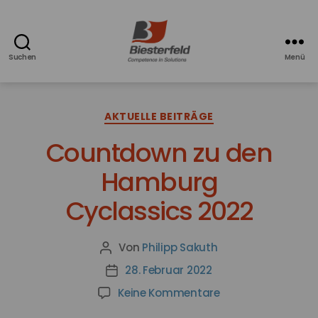
Suchen
Menü
Azubiblog
-
Ausbildung
Kategorien
bei
AKTUELLE BEITRÄGE
Biesterfeld
Countdown zu den
Hamburg
Cyclassics 2022
Von
Philipp Sakuth
Beitragsautor
28. Februar 2022
Veröffentlichungsdatum
zu
Keine Kommentare
Countdown