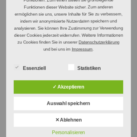
Funktionen dieser Website sicher. Zum anderen
wäre, die Nutzung im Falle rechtswidriger
ermöglichen sie uns, unsere Inhalte für Sie zu verbessern,
Inhalte zu verhindern. Der Autor erklärt daher
indem wir anonymisierte Nutzerdaten speichern und
ausdrücklich, dass zum Zeitpunkt der
analysieren. Sie können Ihre Zustimmung zur Verwendung
Linksetzung die entsprechenden verlinkten
dieser Cookies jederzeit widerrufen. Weitere Informationen
Seiten frei von illegalen Inhalten waren. Der
zu Cookies finden Sie in unserer
Datenschutzerklärung
und bei uns im
Impressum
.
Autor hat keinerlei Einfluss auf die aktuelle
und zukünftige Gestaltung und auf die
Inhalte der gelinkten / verknüpften Seiten.
Essenziell
Statistiken
Deshalb distanziert er sich hiermit
ausdrücklich von allen Inhalten aller gelinkten
✓ Akzeptieren
/ verknüpften Seiten, die nach der
Linksetzung verändert wurden. Diese
Auswahl speichern
Feststellung gilt für alle innerhalb des
eigenen Internetangebotes gesetzten Links
✕ Ablehnen
und Verweise sowie für Fremdeinträge in
Personalisieren
vom Autor eingerichteten Gästebüchern,