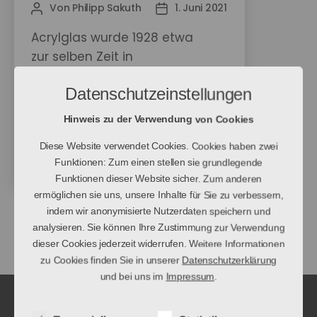
Von
Philipp Sakuth
1. Juni 2021
Beitragsautor
Veröffentlichungsdatum
Acrylglas wurde 1928 etwa
zur selben Zeit in
Deutschland, Großbritannien
Datenschutzeinstellungen
und Spanien entwickelt. Die
ersten gegossenen
Hinweis zu der Verwendung von Cookies
Scheiben aus Acrylglas
Diese Website verwendet Cookies. Cookies haben zwei
wurden im Jahre 1933 in
Funktionen: Zum einen stellen sie grundlegende
Deutschland von Otto Röhm
Funktionen dieser Website sicher. Zum anderen
hergestellt. Auch heute noch
ermöglichen sie uns, unsere Inhalte für Sie zu verbessern,
findet Acrylglas Einsatz in
indem wir anonymisierte Nutzerdaten speichern und
Seitennummerierung
…
den unterschiedlichsten
←
Neuere
1
9
10
analysieren. Sie können Ihre Zustimmung zur Verwendung
der
dieser Cookies jederzeit widerrufen. Weitere Informationen
Gebieten.
zu Cookies finden Sie in unserer
Datenschutzerklärung
Beiträge
und bei uns im
Impressum
.
Neueste Beiträge