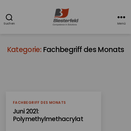
Suchen
Menü
Azubiblog
-
Ausbildung
bei
Kategorie:
Fachbegriff des Monats
Biesterfeld
Kategorien
FACHBEGRIFF DES MONATS
Juni 2021:
Polymethylmethacrylat