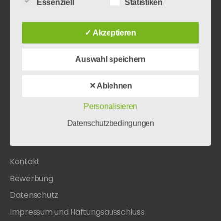
Essenziell
Statistiken
Girls’ & Boys’ Day bei Biesterfeld – Einblicke in die
Arbeitswelt
✓ Akzeptieren
Neues Jahr, neues Glück: Wie ich mich auf neue
Herausforderungen vorbereite und welche Ziele ich
Auswahl speichern
mir setze
Weihnachtsgruß der Auszubildenden
✕ Ablehnen
Dezember 2025: PCTG
Personalisieren
November 2025: Hydrocolloid CMC
Datenschutzbedingungen
Kontakt
Kontakt
Bewerbung
Datenschutz
Impressum und Haftungsausschluss