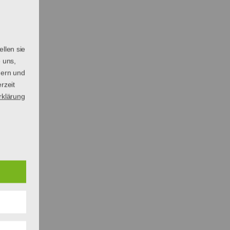
llen sie
 uns,
hern und
rzeit
rklärung