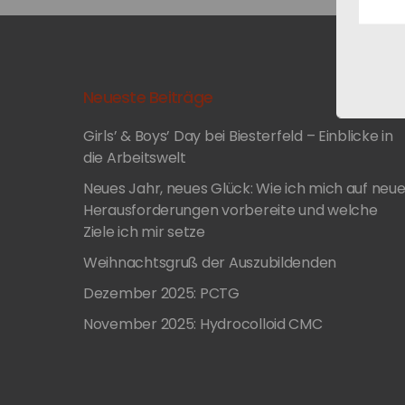
durch die Genehmigung und
Freistellung für die gesamte Zeit
als auch durch die Übernahme
einiger Kosten. Darüber hinaus…
Neueste Beiträge
Girls’ & Boys’ Day bei Biesterfeld – Einblicke in
die Arbeitswelt
Neues Jahr, neues Glück: Wie ich mich auf neu
Herausforderungen vorbereite und welche
Ziele ich mir setze
Weihnachtsgruß der Auszubildenden
Dezember 2025: PCTG
November 2025: Hydrocolloid CMC