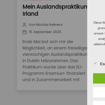
Mein Auslandspraktikum in
Irland
Diese W
Von
Nicolas Reimers
Beitragsautor
grun
15. September 2025
Veröffentlichungsdatum
unsere 
anal
Ende Mai bot sich mir die
widerru
Möglichkeit, an einem freiwilligen
vierwöchigen Auslandspraktikum
in Dublin teilzunehmen. Das
Es
Praktikum wurde über das EU-
Programm Erasmus+ finanziert
und in Zusammenarbeit mit
unserer Berufsschule organisiert.
Biesterfeld unterstützte mich
dabei entscheidend – sowohl