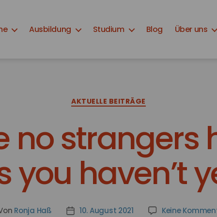
me
Ausbildung
Studium
Blog
Über uns
Kategorien
AKTUELLE BEITRÄGE
e no strangers h
s you haven’t 
Von
Ronja Haß
10. August 2021
Keine Kommen
itragsautor
Veröffentlichungsdatum