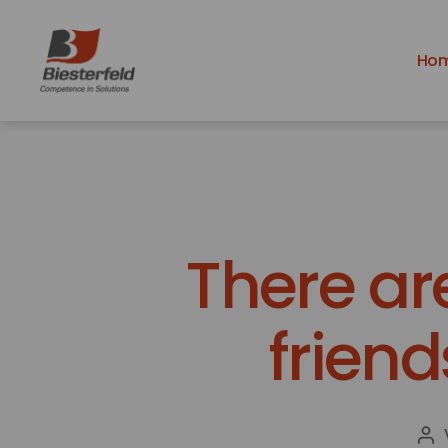
Ho
Azubiblog
-
Ausbildung
bei
Biesterfeld
There ar
friend
Be