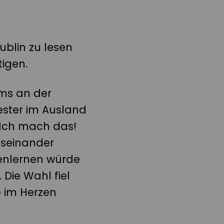
There
are
no
strangers
ublin zu lesen
here,
only
tigen.
friends
you
ms an der
haven’t
yet
ster im Ausland
met
 Ich mach das!
useinander
nenlernen würde
Die Wahl fiel
e im Herzen