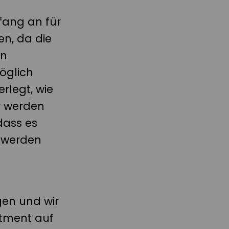
fang an für
en, da die
en
öglich
rlegt, wie
r werden
dass es
h werden
t
en und wir
tment auf