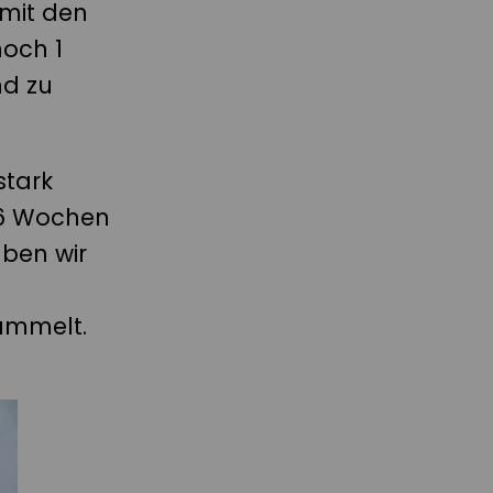
mit den
noch 1
nd zu
stark
 6 Wochen
ben wir
ammelt.