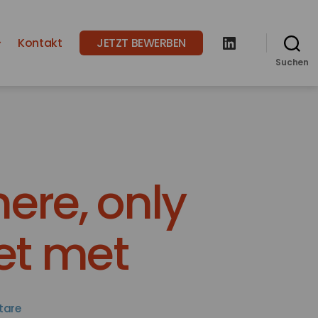
Kontakt
JETZT BEWERBEN
LinkedIn
Suchen
ere, only
yet met
zu
tare