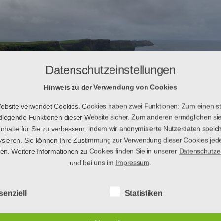
Datenschutzeinstellungen
Hinweis zu der Verwendung von Cookies
ebsite verwendet Cookies. Cookies haben zwei Funktionen: Zum einen ste
dlegende Funktionen dieser Website sicher. Zum anderen ermöglichen sie
Inhalte für Sie zu verbessern, indem wir anonymisierte Nutzerdaten speic
ysieren. Sie können Ihre Zustimmung zur Verwendung dieser Cookies jede
fen. Weitere Informationen zu Cookies finden Sie in unserer
Datenschutze
und bei uns im
Impressum
.
der die Möglichkeit für ein Auslandssemes
senziell
Statistiken
zu machen! Wir hatten das Glück durch d
m viele internationale Freunde zu finden