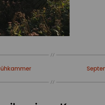
sprühkammer
Septem