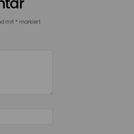
ntar
ind mit
*
markiert