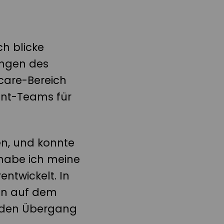
Mein
spannender
Start
in
ch blicke
die
Ausbildung
ungen des
care-Bereich
ent-Teams für
en, und konnte
 habe ich meine
ntwickelt. In
en auf dem
d den Übergang