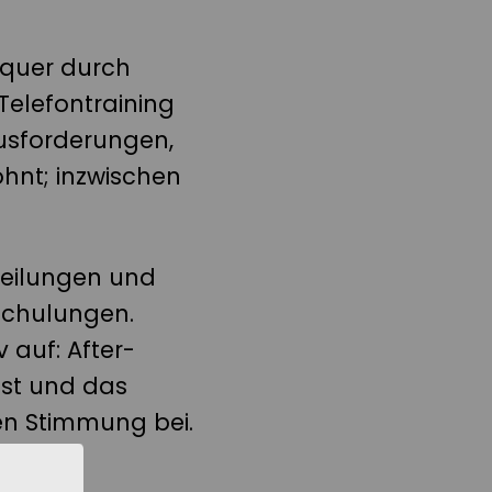
quer durch
Telefontraining
ausforderungen,
hnt; inzwischen
bteilungen und
Schulungen.
 auf: After-
est und das
en Stimmung bei.
 in den