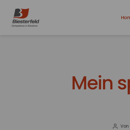
Ho
Azubiblog
-
Ausbildung
bei
Biesterfeld
Mein s
Von
Beitra