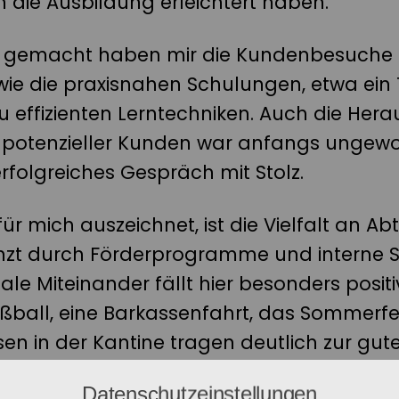
n die Ausbildung erleichtert haben.
 gemacht haben mir die Kundenbesuche 
ie die praxisnahen Schulungen, etwa ein 
u effizienten Lerntechniken. Auch die Her
 potenzieller Kunden war anfangs ungewo
erfolgreiches Gespräch mit Stolz.
für mich auszeichnet, ist die Vielfalt an A
nzt durch Förderprogramme und interne 
ale Miteinander fällt hier besonders positiv
ußball, eine Barkassenfahrt, das Sommerf
n in der Kantine tragen deutlich zur gut
Datenschutzeinstellungen
ich, wie unterschiedlich die Arbeitsweisen