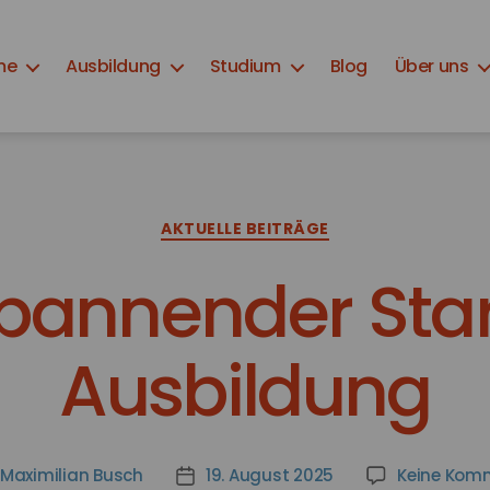
me
Ausbildung
Studium
Blog
Über uns
Kategorien
AKTUELLE BEITRÄGE
pannender Start
Ausbildung
Maximilian Busch
19. August 2025
Keine Kom
gsautor
Veröffentlichungsdatum