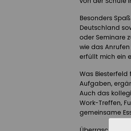
von der Schule i
Besonders Spaß
Deutschland sow
oder Seminare z
wie das Anrufen
erfüllt mich ein 
Was Biesterfeld 
Aufgaben, ergä
Auch das kollegi
Work-Treffen, F
gemeinsame Esse
Überrascht hat m