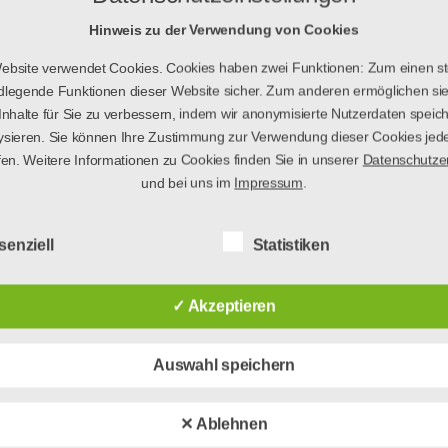
. Das zeigt mir, dass es viele Wege gibt, 
Hinweis zu der Verwendung von Cookies
 man viel lernen kann, wenn man versch
ebsite verwendet Cookies. Cookies haben zwei Funktionen: Zum einen ste
dlegende Funktionen dieser Website sicher. Zum anderen ermöglichen sie
Inhalte für Sie zu verbessern, indem wir anonymisierte Nutzerdaten speic
ysieren. Sie können Ihre Zustimmung zur Verwendung dieser Cookies jede
uf das zweite Jahr und bin gespannt, inwie
fen. Weitere Informationen zu Cookies finden Sie in unserer
Datenschutze
Berufsschule in meiner nächsten Station, 
und bei uns im
Impressum
.
nden lassen.
senziell
Statistiken
✓ Akzeptieren
Auswahl speichern
eld: Unsere
August 
usen-Hotspots in
✕ Ablehnen
enstadt