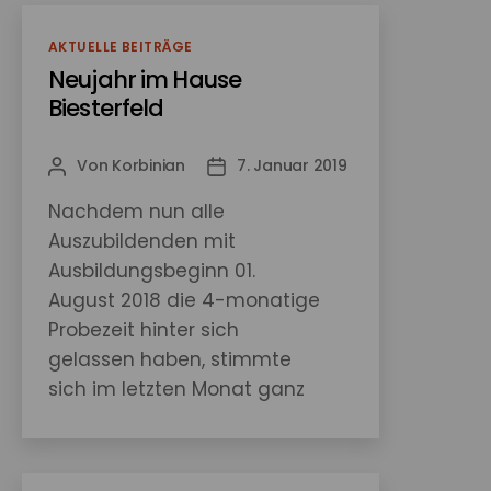
Kategorien
AKTUELLE BEITRÄGE
Neujahr im Hause
Biesterfeld
Von
Korbinian
7. Januar 2019
Beitragsautor
Veröffentlichungsdatum
Nachdem nun alle
Auszubildenden mit
Ausbildungsbeginn 01.
August 2018 die 4-monatige
Probezeit hinter sich
gelassen haben, stimmte
sich im letzten Monat ganz
Biesterfeld auf Weihnachten
ein. Ob nach Feierabend ein
Glühwein auf den