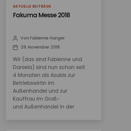
nahegelegenen
Kategorien
AKTUELLE BEITRÄGE
Weihnachtsmärkten, eine
Fakuma Messe 2018
Apfeltasche in der
Mittagspause oder der ein
oder andere Ohrwurm von
Von
Fabienne Hunger
Beitragsautor
altbekannten
29. November 2018
Veröffentlichungsdatum
Weihnachtsliedern: Es
Wir (das sind Fabienne und
weihnachtete sehr in der
Daniela) sind nun schon seit
Ferdinandstraße! Die…
4 Monaten als Azubis zur
Betriebswirtin im
Außenhandel und zur
Kauffrau im Groß-
und Außenhandel in der
Biesterfeld Plastic GmbH
beschäftigt. Am 01.08.2018
hat unsere Ausbildung