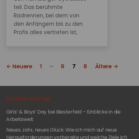
teil. Das berühmte
Radrennen, bei dem von
den Anfängern bis zu den
Profis alles vertreten ist,
findet jährlich auf Hamburgs
Straßen statt. Vor etwa 10
Jahren startete eine
Seitennummerierung
…
Mitarbeiterinitiative die
←
Neuere
1
6
7
8
Ältere
→
der
Teilnahme an dem großen
Hamburger Event.
Beiträge
Mittlerweile hat sich das
Neueste Beiträge
Event auf ein ganzes
Wochenende ausgeweitet…
Girls’ & Boys’ Day bei Biesterfeld – Einblicke in die
Arbeitswelt
Neues Jahr, neues Glück: Wie ich mich auf neue
Herausforderungen vorbereite und welche Ziele ich