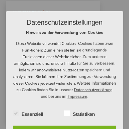
Frische verhelfen.
Also, da wären wir dann! Am
Kategorien
AKTUELLE BEITRÄGE
01. August ging der neue
Auslandssemester in
Datenschutzeinstellungen
Abschnitt „Ausbildung“ für
Indonesien
uns los. Pünktlich um 9.00…
Hinweis zu der Verwendung von Cookies
Von
Stefanie Schöpp
Beitragsautor
Diese Website verwendet Cookies. Cookies haben zwei
Funktionen: Zum einen stellen sie grundlegende
18. Mai 2017
Veröffentlichungsdatum
Funktionen dieser Website sicher. Zum anderen
Am 29. August 2016 ging für
ermöglichen sie uns, unsere Inhalte für Sie zu verbessern,
indem wir anonymisierte Nutzerdaten speichern und
mich das Abenteuer „
analysieren. Sie können Ihre Zustimmung zur Verwendung
Auslandssemester“ los. Ich
dieser Cookies jederzeit widerrufen. Weitere Informationen
durfte 4 Monate in
zu Cookies finden Sie in unserer
Datenschutzerklärung
Indonesien, Bali, an der
und bei uns im
Impressum
.
Udayana University
studieren. In dieser Zeit habe
Essenziell
Statistiken
ich so viele Erfahrungen und
Eindrücke gesammelt, die