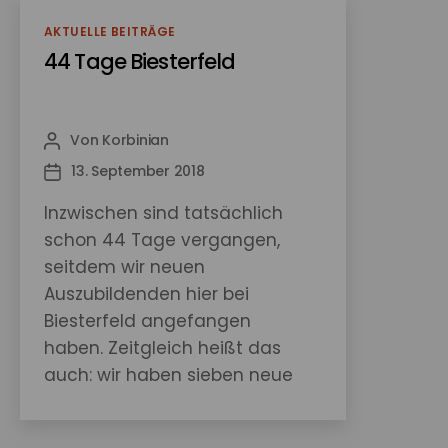
angefangen und wir wurden
Kategorien
AKTUELLE BEITRÄGE
nach den ersten
44 Tage Biesterfeld
Kennenlern-Tagen
direkt unseren Abteilungen
zugeteilt, in denen wir
Von
Korbinian
Beitragsautor
unsere ersten drei Monate in
13. September 2018
Veröffentlichungsdatum
der…
Inzwischen sind tatsächlich
schon 44 Tage vergangen,
seitdem wir neuen
Auszubildenden hier bei
Biesterfeld angefangen
haben. Zeitgleich heißt das
auch: wir haben sieben neue
Autoren für diesen Blog und
können ihm wieder zu „alter“