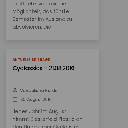
eröffnete sich mir die
Möglichkeit, das fünfte
Semester im Ausland zu
absolvieren. Die
Nordakademie pflegt
Beziehungen zu
Universitäten auf der
ganzen Welt, sodass ein
Kategorien
AKTUELLE BEITRÄGE
großes Netz an
Cyclassics – 21.08.2016
Partneruniversitäten
entstanden ist. Für mich war
schnell klar, dass ich mein
Von
Juliana Harder
Beitragsautor
Auslandssemester in den
25. August 2016
Veröffentlichungsdatum
Vereinigten Staaten von
Jedes Jahr im August
Amerika…
nimmt Biesterfeld Plastic an
den Hamburger Cyclassics